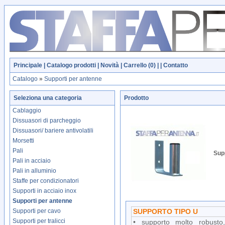
Principale
|
Catalogo prodotti
|
Novità
|
Carrello (
0
)
| |
Contatto
Catalogo
»
Supporti per antenne
Seleziona una categoria
Prodotto
Cablaggio
Dissuasori di parcheggio
Dissuasori/ bariere antivolatili
Morsetti
Pali
Sup
Pali in acciaio
Pali in alluminio
Staffe per condizionatori
Supporti in acciaio inox
Supporti per antenne
Supporti per cavo
SUPPORTO TIPO U
Supporti per tralicci
• supporto molto robusto,