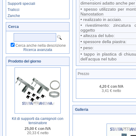
dimensioni adatto anche per 
Supporti speciali
• spesso utilizzato per monta
Tralicci
Nanostation
Zanche
• realizzato in acciaio.
• rivestimento: zincatura 
Cerca
oggetto
• altezza del tubo:
• spessore della piastra:
Cerca anche nella descrizione
• peso:
Ricerca avanzata
• tappo in plastica di chius
dell'acqua nel tubo
Prodotto del giorno
Prezzo
4,20 € con IVA
3,41 € netto
Galleria
Kit di supporti da camignoli con
tensinatore
25,00 € con IVA
20,33 € netto