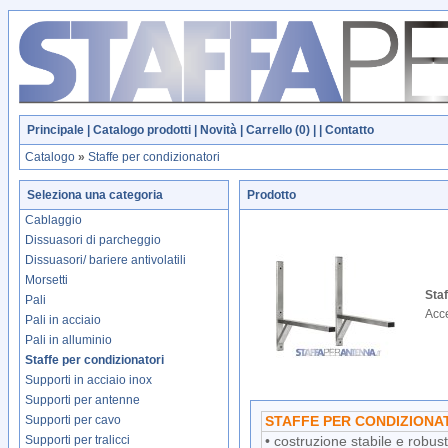
Principale
|
Catalogo prodotti
|
Novità
|
Carrello (
0
)
| |
Contatto
Catalogo
»
Staffe per condizionatori
Seleziona una categoria
Prodotto
Cablaggio
Dissuasori di parcheggio
Dissuasori/ bariere antivolatili
Morsetti
Staf
Pali
Acce
Pali in acciaio
Pali in alluminio
Staffe per condizionatori
Supporti in acciaio inox
Supporti per antenne
Supporti per cavo
STAFFE PER CONDIZIONA
Supporti per tralicci
• costruzione stabile e robus